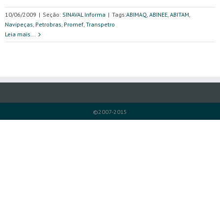
10/06/2009
|
Seção:
SINAVAL Informa
|
Tags:
ABIMAQ
,
ABINEE
,
ABITAM
,
Navipeças
,
Petrobras
,
Promef
,
Transpetro
Leia mais...
©2007-2015