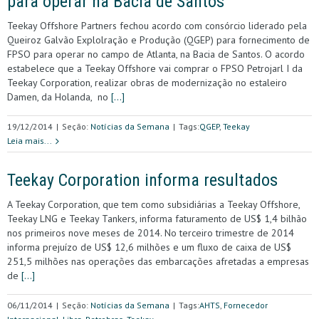
para operar na Bacia de Santos
Teekay Offshore Partners fechou acordo com consórcio liderado pela
Queiroz Galvão Explolração e Produção (QGEP) para fornecimento de
FPSO para operar no campo de Atlanta, na Bacia de Santos. O acordo
estabelece que a Teekay Offshore vai comprar o FPSO Petrojarl I da
Teekay Corporation, realizar obras de modernização no estaleiro
Damen, da Holanda, no
[…]
19/12/2014
|
Seção:
Notícias da Semana
|
Tags:
QGEP
,
Teekay
Leia mais...
Teekay Corporation informa resultados
A Teekay Corporation, que tem como subsidiárias a Teekay Offshore,
Teekay LNG e Teekay Tankers, informa faturamento de US$ 1,4 bilhão
nos primeiros nove meses de 2014. No terceiro trimestre de 2014
informa prejuízo de US$ 12,6 milhões e um fluxo de caixa de US$
251,5 milhões nas operações das embarcações afretadas a empresas
de
[…]
06/11/2014
|
Seção:
Notícias da Semana
|
Tags:
AHTS
,
Fornecedor