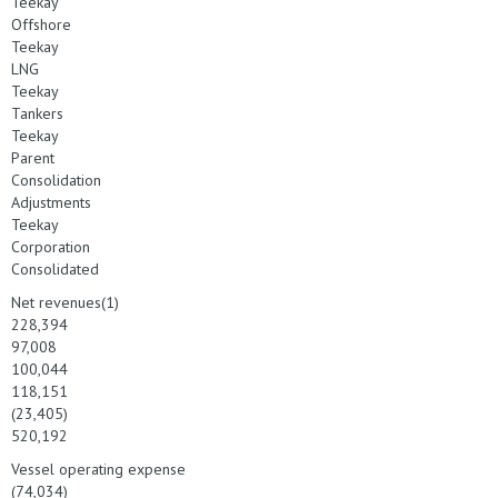
Teekay
Offshore
Teekay
LNG
Teekay
Tankers
Teekay
Parent
Consolidation
Adjustments
Teekay
Corporation
Consolidated
Net revenues(1)
228,394
97,008
100,044
118,151
(23,405)
520,192
Vessel operating expense
(74,034)