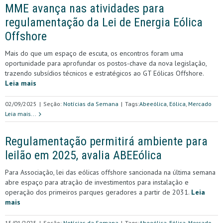
MME avança nas atividades para
regulamentação da Lei de Energia Eólica
Offshore
Mais do que um espaço de escuta, os encontros foram uma
oportunidade para aprofundar os postos-chave da nova legislação,
trazendo subsídios técnicos e estratégicos ao GT Eólicas Offshore.
Leia mais
02/09/2025
|
Seção:
Notícias da Semana
|
Tags:
Abeeólica
,
Eólica
,
Mercado
Leia mais...
Regulamentação permitirá ambiente para
leilão em 2025, avalia ABEEólica
Para Associação, lei das eólicas offshore sancionada na última semana
abre espaço para atração de investimentos para instalação e
operação dos primeiros parques geradores a partir de 2031.
Leia
mais
15/01/2025
|
Seção:
Notícias da Semana
|
Tags:
Abeeólica
,
Eólica
,
Mercado