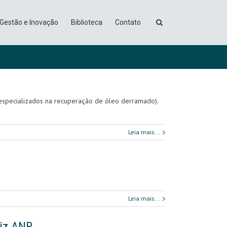
Gestão e Inovação
Biblioteca
Contato
s especializados na recuperação de óleo derramado).
Leia mais...
Leia mais...
diz ANP