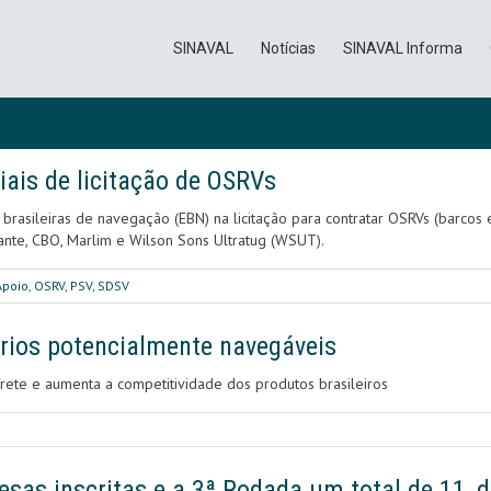
SINAVAL
Notícias
SINAVAL Informa
ais de licitação de OSRVs
 brasileiras de navegação (EBN) na licitação para contratar OSRVs (barco
vante, CBO, Marlim e Wilson Sons Ultratug (WSUT).
Apoio
,
OSRV
,
PSV
,
SDSV
 rios potencialmente navegáveis
e frete e aumenta a competitividade dos produtos brasileiros
sas inscritas e a 3ª Rodada um total de 11, 