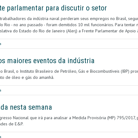
nte parlamentar para discutir o setor
trabalhadores da indústria naval perderam seus empregos no Brasil, segun
o Rio - no ano passado - foram demitidos 10 mil funcionários. Para tentar 
slativa do Estado do Rio de Janeiro (Alerj) a Frente Parlamentar de Apoio 
a
os maiores eventos da indústria
 Brasil, o Instituto Brasileiro de Petróleo, Gás e Biocombustíveis (IBP) p
nto de óleo e gás do amanhã.
a
lada nesta semana
resso Nacional que irá para analisar a Medida Provisória (MP) 795/2017, 
dades de E&P.
a