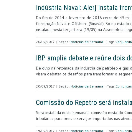
Indústria Naval: Alerj instala fre
Do fim de 2014 a fevereiro de 2016 cerca de 45 mil 
Construção Naval e Offshore (Sinaval). Só no estado d
instalada nesta terça-feira (19/09) na Assembleia Legi
20/09/2017
|
Seção:
Notícias da Semana
|
Tags:
Conjuntur
IBP amplia debate e reúne dois d
De olho na retomada da indústria de petróleo e gás do
visam debater os desafios para transformar o segme
20/09/2017
|
Seção:
Notícias da Semana
|
Tags:
Conjuntur
Comissão do Repetro será insta
Será instalada nesta semana a comissão mista do Cong
tributárias para bens e serviços importados nas ativi
19/09/2017
|
Seção:
Notícias da Semana
|
Tags:
Conjuntur