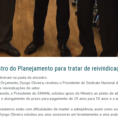
ro do Planejamento para tratar de reivindica
iveram na pauta do encontro.
 Orçamento, Dyogo Oliveira, recebeu o Presidente do Sindicato Nacional d
s reivindicações do setor.
edo, o Presidente do SINAVAL solicitou apoio do Ministro ao pleito de al
 o alongamento do prazo para pagamento de 20 anos para 30 anos e a am
staleiros estão com dificuldades de manter a adimplência, assim como a
 Dyogo Oliveira solicitou aos seus assessores um levantamento e uma ava