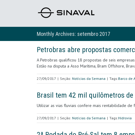
Monthly Archives:
setembro 2017
Petrobras abre propostas comerci
A Petrobras qualificou 18 propostas de seis empresas
Estão na disputa a Asso Marítima, Bram Offshore, Bra
27/09/2017
|
Seção:
Notícias da Semana
|
Tags:
Barco de 
Brasil tem 42 mil quilômetros de
Utilizar as vias fluviais confere mais rentabilidade d
27/09/2017
|
Seção:
Notícias da Semana
|
Tags:
Hidrovia
2ª Rodada do Pré-Sal tem 8 empre