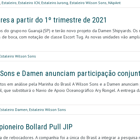
,
Estaleiro
,
Estaleiro ICN
,
Estaleiro Jurong
,
Estaleiro Wilson Sons
,
NApAnt
res a partir do 1º trimestre de 2021
s do grupo no Guarujá (SP) e terão novo projeto da Damen Shipyards. Os 
 de boca, com notação de classe Escort Tug. As novas unidades vão ampli
Estaleiro Wilson Sons
n Sons e Damen anunciam participação conjunt
tos em análise pela Marinha do Brasil A Wilson Sons e a Damen anunciam 
l, que substituirá o Navio de Apoio Oceanográfico Ary Rongel. A entrega d
Estaleiro Damen
,
Estaleiro Wilson Sons
pioneiro Bollard Pull JIP
a de rebocadores. A companhia foi a única do Brasil a integrar a pesquisa 