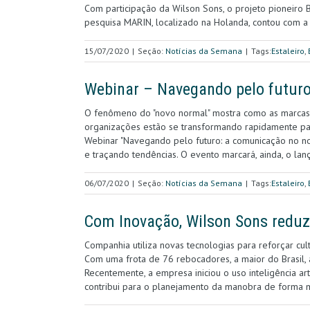
Com participação da Wilson Sons, o projeto pioneiro Bo
pesquisa MARIN, localizado na Holanda, contou com 
15/07/2020
|
Seção:
Notícias da Semana
|
Tags:
Estaleiro
,
Webinar – Navegando pelo futur
O fenômeno do "novo normal" mostra como as marcas 
organizações estão se transformando rapidamente par
Webinar "Navegando pelo futuro: a comunicação no no
e traçando tendências. O evento marcará, ainda, o lanç
06/07/2020
|
Seção:
Notícias da Semana
|
Tags:
Estaleiro
,
Com Inovação, Wilson Sons reduz
Companhia utiliza novas tecnologias para reforçar cul
Com uma frota de 76 rebocadores, a maior do Brasil,
Recentemente, a empresa iniciou o uso inteligência ar
contribui para o planejamento da manobra de forma m