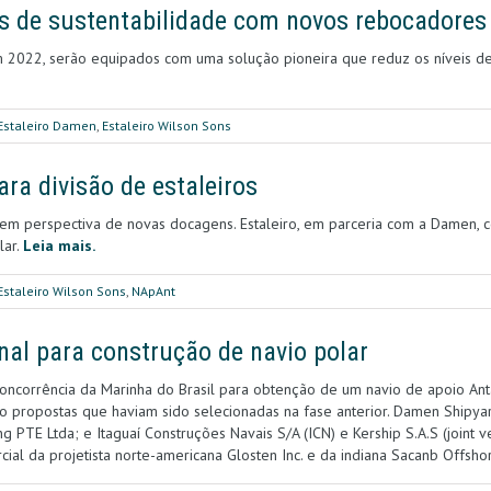
as de sustentabilidade com novos rebocadores
2022, serão equipados com uma solução pioneira que reduz os níveis de
Estaleiro Damen
,
Estaleiro Wilson Sons
ra divisão de estaleiros
e tem perspectiva de novas docagens. Estaleiro, em parceria com a Damen,
lar.
Leia mais.
Estaleiro Wilson Sons
,
NApAnt
inal para construção de navio polar
concorrência da Marinha do Brasil para obtenção de um navio de apoio Ant
o propostas que haviam sido selecionadas na fase anterior. Damen Shipyard
 PTE Ltda; e Itaguaí Construções Navais S/A (ICN) e Kership S.A.S (joint v
cial da projetista norte-americana Glosten Inc. e da indiana Sacanb Offsho