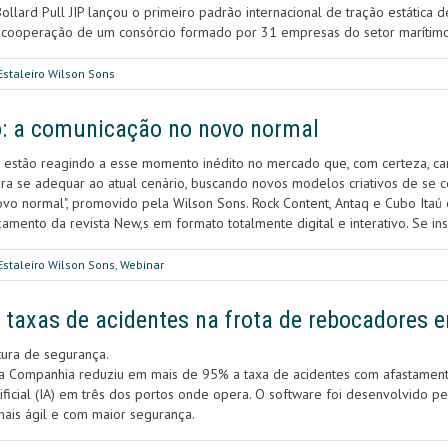
llard Pull JIP lançou o primeiro padrão internacional de tração estática d
a cooperação de um consórcio formado por 31 empresas do setor marítim
Estaleiro Wilson Sons
o: a comunicação no novo normal
estão reagindo a esse momento inédito no mercado que, com certeza, car
a se adequar ao atual cenário, buscando novos modelos criativos de se c
vo normal", promovido pela Wilson Sons. Rock Content, Antaq e Cubo Itaú
amento da revista New,s em formato totalmente digital e interativo. Se ins
Estaleiro Wilson Sons
,
Webinar
 taxas de acidentes na frota de rebocadores 
tura de segurança.
 a Companhia reduziu em mais de 95% a taxa de acidentes com afastament
tificial (IA) em três dos portos onde opera. O software foi desenvolvido pe
ais ágil e com maior segurança.