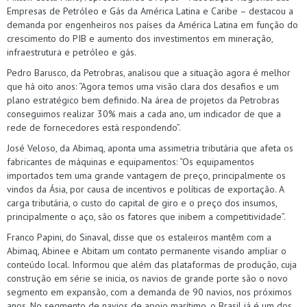
Empresas de Petróleo e Gás da América Latina e Caribe – destacou a
demanda por engenheiros nos países da América Latina em função do
crescimento do PIB e aumento dos investimentos em mineração,
infraestrutura e petróleo e gás.
Pedro Barusco, da Petrobras, analisou que a situação agora é melhor
que há oito anos: “Agora temos uma visão clara dos desafios e um
plano estratégico bem definido. Na área de projetos da Petrobras
conseguimos realizar 30% mais a cada ano, um indicador de que a
rede de fornecedores está respondendo”.
José Veloso, da Abimaq, aponta uma assimetria tributária que afeta os
fabricantes de máquinas e equipamentos: “Os equipamentos
importados tem uma grande vantagem de preço, principalmente os
vindos da Ásia, por causa de incentivos e políticas de exportação. A
carga tributária, o custo do capital de giro e o preço dos insumos,
principalmente o aço, são os fatores que inibem a competitividade”.
Franco Papini, do Sinaval, disse que os estaleiros mantêm com a
Abimaq, Abinee e Abitam um contato permanente visando ampliar o
conteúdo local. Informou que além das plataformas de produção, cuja
construção em série se inicia, os navios de grande porte são o novo
segmento em expansão, com a demanda de 90 navios, nos próximos
anos. No segmento de navios de apoio marítimo, o Brasil já é um dos