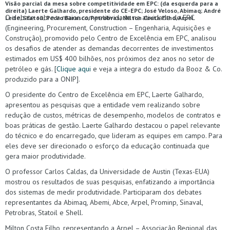
Visão parcial da mesa sobre competitividade em EPC: (da esquerda para a
direita) Laerte Galhardo, presidente do CE-EPC; José Veloso, Abimaq; André
O debate sobre a maior competitividade na atividade de EPC
Leite, Statoil; Pedro Barusco, Petrobras; Milton Costa Filho, Arpel.
(Engineering, Procurement, Construction – Engenharia, Aquisições e
Construção), promovido pelo Centro de Excelência em EPC, analisou
os desafios de atender as demandas decorrentes de investimentos
estimados em US$ 400 bilhões, nos próximos dez anos no setor de
petróleo e gás. [
Clique aqui
e veja a integra do estudo da Booz & Co.
produzido para a ONIP].
O presidente do Centro de Excelência em EPC, Laerte Galhardo,
apresentou as pesquisas que a entidade vem realizando sobre
redução de custos, métricas de desempenho, modelos de contratos e
boas práticas de gestão. Laerte Galhardo destacou o papel relevante
do técnico e do encarregado, que lideram as equipes em campo. Para
eles deve ser direcionado o esforço da educação continuada que
gera maior produtividade.
O professor Carlos Caldas, da Universidade de Austin (Texas-EUA)
mostrou os resultados de suas pesquisas, enfatizando a importância
dos sistemas de medir produtividade. Participaram dos debates
representantes da Abimaq, Abemi, Abce, Arpel, Prominp, Sinaval,
Petrobras, Statoil e Shell.
Milton Costa Filho, representando a Arpel – Associação Regional das