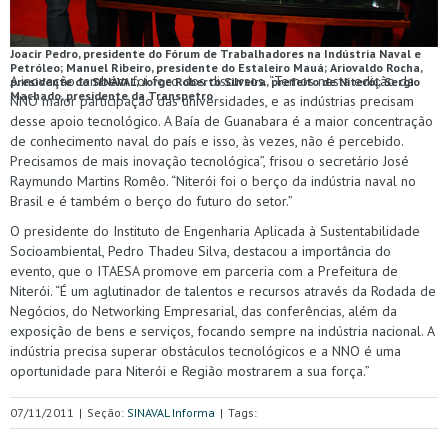
Joacir Pedro, presidente do Fórum de Trabalhadores na Indústria Naval e
Petróleo; Manuel Ribeiro, presidente do Estaleiro Mauá; Ariovaldo Rocha,
A inovação também foi foco dos discursos. “Temos nesta edição da
presidente do SINAVAL; Jorge Roberto Silveira, prefeito de Niterói; Sergio
Machado, presidente da Transpetro
NNO maior participação das universidades, e as indústrias precisam
desse apoio tecnológico. A Baía de Guanabara é a maior concentração
de conhecimento naval do país e isso, às vezes, não é percebido.
Precisamos de mais inovação tecnológica”, frisou o secretário José
Raymundo Martins Romêo. “Niterói foi o berço da indústria naval no
Brasil e é também o berço do futuro do setor.”
O presidente do Instituto de Engenharia Aplicada à Sustentabilidade
Socioambiental, Pedro Thadeu Silva, destacou a importância do
evento, que o ITAESA promove em parceria com a Prefeitura de
Niterói. “É um aglutinador de talentos e recursos através da Rodada de
Negócios, do Networking Empresarial, das conferências, além da
exposição de bens e serviços, focando sempre na indústria nacional. A
indústria precisa superar obstáculos tecnológicos e a NNO é uma
oportunidade para Niterói e Região mostrarem a sua força.”
07/11/2011
|
Seção:
SINAVAL Informa
|
Tags: