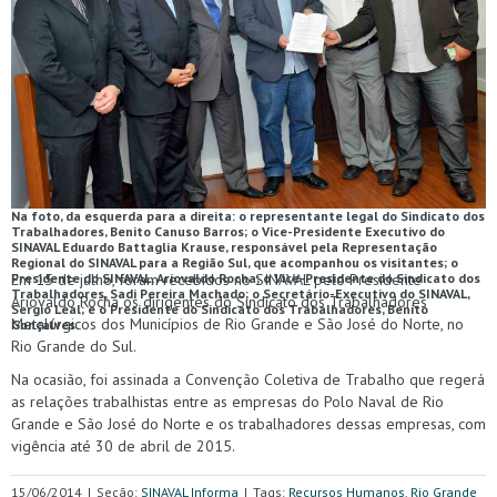
Na foto, da esquerda para a direita: o representante legal do Sindicato dos
Trabalhadores, Benito Canuso Barros; o Vice-Presidente Executivo do
SINAVAL Eduardo Battaglia Krause, responsável pela Representação
Regional do SINAVAL para a Região Sul, que acompanhou os visitantes; o
Presidente do SINAVAL, Ariovaldo Rocha; o Vice-Presidente do Sindicato dos
Em 15 de julho, foram recebidos no SINAVAL pelo Presidente
Trabalhadores, Sadi Pereira Machado; o Secretário-Executivo do SINAVAL,
Ariovaldo Rocha os dirigentes do Sindicato dos Trabalhadores
Sergio Leal; e o Presidente do Sindicato dos Trabalhadores, Benito
Metalúrgicos dos Municípios de Rio Grande e São José do Norte, no
Gonçalves.
Rio Grande do Sul.
Na ocasião, foi assinada a Convenção Coletiva de Trabalho que regerá
as relações trabalhistas entre as empresas do Polo Naval de Rio
Grande e São José do Norte e os trabalhadores dessas empresas, com
vigência até 30 de abril de 2015.
15/06/2014
|
Seção:
SINAVAL Informa
|
Tags:
Recursos Humanos
,
Rio Grande