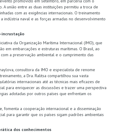
 O evento promovido em setembro, em parceria com o
 A união entre as duas instituições permitiu a troca de
nhadas com as exigências internacionais. O treinamento
a indústria naval e as forças armadas no desenvolvimento
o-incrustação
iciativa da Organização Marítima Internacional (IMO), que
ção em embarcações e estruturas marítimas. O Brasil, ao
o com a preservação ambiental e o cumprimento das
ihaylova, consultora da IMO e especialista de renome
treinamento, a Dra. Ralitsa compartilhou sua vasta
latórias internacionais até as técnicas mais eficazes de
cial para enriquecer as discussões e trazer uma perspectiva
tégias adotadas por outros países que enfrentam os
, fomenta a cooperação internacional e a disseminação
ial para garantir que os países sigam padrões ambientais
 prática dos conhecimentos