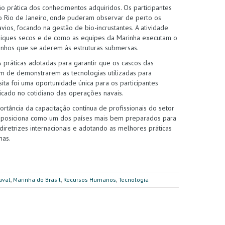
o prática dos conhecimentos adquiridos. Os participantes
do Rio de Janeiro, onde puderam observar de perto os
os, focando na gestão de bio-incrustantes. A atividade
diques secos e de como as equipes da Marinha executam o
nhos que se aderem às estruturas submersas.
 práticas adotadas para garantir que os cascos das
m de demonstrarem as tecnologias utilizadas para
ita foi uma oportunidade única para os participantes
icado no cotidiano das operações navais.
ortância da capacitação contínua de profissionais do setor
se posiciona como um dos países mais bem preparados para
diretrizes internacionais e adotando as melhores práticas
mas.
aval
,
Marinha do Brasil
,
Recursos Humanos
,
Tecnologia