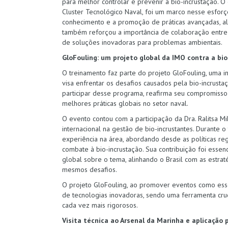
para melhor controlar e prevenir a bio-incrustação.
Cluster Tecnológico Naval, foi um marco nesse esforço.
conhecimento e a promoção de práticas avançadas, ali
também reforçou a importância de colaboração entre 
de soluções inovadoras para problemas ambientais.
GloFouling: um projeto global da IMO contra a bi
O treinamento faz parte do projeto GloFouling, uma in
visa enfrentar os desafios causados pela bio-incrusta
participar desse programa, reafirma seu compromiss
melhores práticas globais no setor naval.
O evento contou com a participação da Dra. Ralitsa M
internacional na gestão de bio-incrustantes. Durante o 
experiência na área, abordando desde as políticas regu
combate à bio-incrustação. Sua contribuição foi essen
global sobre o tema, alinhando o Brasil com as estra
mesmos desafios.
O projeto GloFouling, ao promover eventos como esse
de tecnologias inovadoras, sendo uma ferramenta cruc
cada vez mais rigorosos.
Visita técnica ao Arsenal da Marinha e aplicação