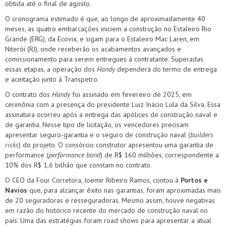
obtida até o final de agosto.
O cronograma estimado é que, ao longo de aproximadamente 40
meses, as quatro embarcações iniciem a construção no Estaleiro Rio
Grande (ERG), da Ecovix, e sigam para o Estaleiro Mac Laren, em
Niterói (RJ), onde receberão os acabamentos avançados e
comissionamento para serem entregues à contratante. Superadas
essas etapas, a operação dos
Handy
dependerá do termo de entrega
e aceitação junto à Transpetro.
O contrato dos
Handy
foi assinado em fevereiro de 2025, em
cerimônia com a presença do presidente Luiz Inácio Lula da Silva. Essa
assinatura ocorreu após a entrega das apólices de construção naval e
de garantia. Nesse tipo de licitação, os vencedores precisam
apresentar seguro-garantia e o seguro de construção naval (
builders
risks
) do projeto. O consórcio construtor apresentou uma garantia de
performance (
performance bond
) de R$ 160 milhões, correspondente a
10% dos R$ 1,6 bilhão que constam no contrato.
O CEO da Four Corretora, Joemir Ribeiro Ramos, contou à
Portos e
Navios
que, para alcançar êxito nas garantias, foram aproximadas mais
de 20 seguradoras e resseguradoras. Mesmo assim, houve negativas
em razão do histórico recente do mercado de construção naval no
país. Uma das estratégias foram road shows para apresentar a atual