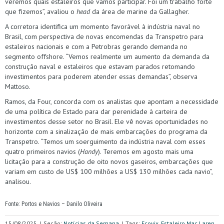
veremos quais estaleiros que vamos participar. Foi um trabalho forte
que fizemos”, avaliou o
head
da área de marine da Gallagher.
A corretora identifica um momento favorável à indústria naval no
Brasil, com perspectiva de novas encomendas da Transpetro para
estaleiros nacionais e com a Petrobras gerando demanda no
segmento offshore. “Vemos realmente um aumento da demanda da
construção naval e estaleiros que estavam parados retomando
investimentos para poderem atender essas demandas”, observa
Mattoso.
Ramos, da Four, concorda com os analistas que apontam a necessidade
de uma política de Estado para dar perenidade à carteira de
investimentos desse setor no Brasil. Ele vê novas oportunidades no
horizonte com a sinalização de mais embarcações do programa da
Transpetro. “Temos um soerguimento da indústria naval com esses
quatro primeiros navios (
Handy
). Teremos em agosto mais uma
licitação para a construção de oito novos gaseiros, embarcações que
variam em custo de US$ 100 milhões a US$ 130 milhões cada navio”,
analisou.
Fonte: Portos e Navios – Danilo Oliveira
15/08/2025
|
Seção:
Notícias da Semana
|
Tags:
Ecovix
,
Estaleiro Mac Laren