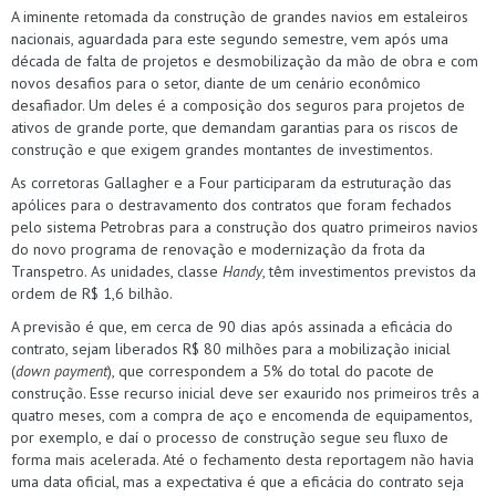
A iminente retomada da construção de grandes navios em estaleiros
nacionais, aguardada para este segundo semestre, vem após uma
década de falta de projetos e desmobilização da mão de obra e com
novos desafios para o setor, diante de um cenário econômico
desafiador. Um deles é a composição dos seguros para projetos de
ativos de grande porte, que demandam garantias para os riscos de
construção e que exigem grandes montantes de investimentos.
As corretoras Gallagher e a Four participaram da estruturação das
apólices para o destravamento dos contratos que foram fechados
pelo sistema Petrobras para a construção dos quatro primeiros navios
do novo programa de renovação e modernização da frota da
Transpetro. As unidades, classe
Handy
, têm investimentos previstos da
ordem de R$ 1,6 bilhão.
A previsão é que, em cerca de 90 dias após assinada a eficácia do
contrato, sejam liberados R$ 80 milhões para a mobilização inicial
(
down payment
), que correspondem a 5% do total do pacote de
construção. Esse recurso inicial deve ser exaurido nos primeiros três a
quatro meses, com a compra de aço e encomenda de equipamentos,
por exemplo, e daí o processo de construção segue seu fluxo de
forma mais acelerada. Até o fechamento desta reportagem não havia
uma data oficial, mas a expectativa é que a eficácia do contrato seja