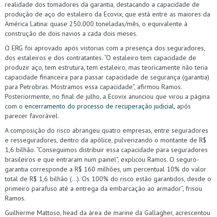
realidade dos tomadores da garantia, destacando a capacidade de
produção de aço do estaleiro da Ecovix, que está entre as maiores da
América Latina: quase 250.000 toneladas/mês, o equivalente à
construção de dois navios a cada dois meses.
O ERG foi aprovado após vistorias com a presença dos seguradores,
dos estaleiros e dos contratantes. “O estaleiro tem capacidade de
produzir aço, tem estrutura, tem estaleiro, mas teoricamente não teria
capacidade financeira para passar capacidade de segurança (garantia)
para Petrobras. Mostramos essa capacidade”, afirmou Ramos.
Posteriormente, no final de julho, a Ecovix anunciou que virou a página
com o
encerramento do processo de recuperação judicial
, após
parecer favorável.
A composição do risco abrangeu quatro empresas, entre seguradores
e resseguradores, dentro da apólice, pulverizando o montante de R$
1,6 bilhão. “Conseguimos distribuir essa capacidade para seguradores
brasileiros e que entraram num painel”, explicou Ramos. O seguro-
garantia corresponde a R$ 160 milhões, um percentual 10% do valor
total de R$ 1,6 bilhão (…). Os 100% do risco estão garantidos, desde o
primeiro parafuso até a entrega da embarcação ao armador”, frisou
Ramos.
Guilherme Mattoso, head da área de marine da Gallagher, acrescentou