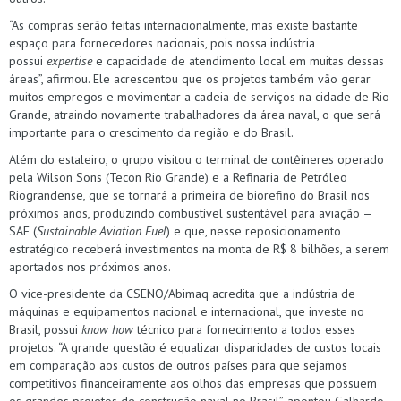
“As compras serão feitas internacionalmente, mas existe bastante
espaço para fornecedores nacionais, pois nossa indústria
possui
expertise
e capacidade de atendimento local em muitas dessas
áreas”, afirmou. Ele acrescentou que os projetos também vão gerar
muitos empregos e movimentar a cadeia de serviços na cidade de Rio
Grande, atraindo novamente trabalhadores da área naval, o que será
importante para o crescimento da região e do Brasil.
Além do estaleiro, o grupo visitou o terminal de contêineres operado
pela Wilson Sons (Tecon Rio Grande) e a Refinaria de Petróleo
Riograndense, que se tornará a primeira de biorefino do Brasil nos
próximos anos, produzindo combustível sustentável para aviação —
SAF (
Sustainable Aviation Fuel
) e que, nesse reposicionamento
estratégico receberá investimentos na monta de R$ 8 bilhões, a serem
aportados nos próximos anos.
O vice-presidente da CSENO/Abimaq acredita que a indústria de
máquinas e equipamentos nacional e internacional, que investe no
Brasil, possui
know how
técnico para fornecimento a todos esses
projetos. “A grande questão é equalizar disparidades de custos locais
em comparação aos custos de outros países para que sejamos
competitivos financeiramente aos olhos das empresas que possuem
os grandes projetos de construção naval no Brasil”, apontou Galhardo.