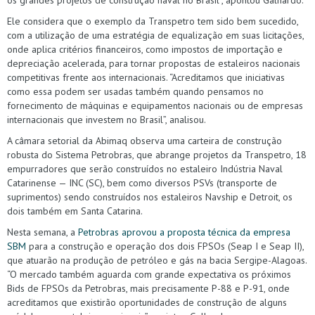
Ele considera que o exemplo da Transpetro tem sido bem sucedido,
com a utilização de uma estratégia de equalização em suas licitações,
onde aplica critérios financeiros, como impostos de importação e
depreciação acelerada, para tornar propostas de estaleiros nacionais
competitivas frente aos internacionais. “Acreditamos que iniciativas
como essa podem ser usadas também quando pensamos no
fornecimento de máquinas e equipamentos nacionais ou de empresas
internacionais que investem no Brasil”, analisou.
A câmara setorial da Abimaq observa uma carteira de construção
robusta do Sistema Petrobras, que abrange projetos da Transpetro, 18
empurradores que serão construídos no estaleiro Indústria Naval
Catarinense — INC (SC), bem como diversos PSVs (transporte de
suprimentos) sendo construídos nos estaleiros Navship e Detroit, os
dois também em Santa Catarina.
Nesta semana, a
Petrobras aprovou a proposta técnica da empresa
SBM
para a construção e operação dos dois FPSOs (Seap I e Seap II),
que atuarão na produção de petróleo e gás na bacia Sergipe-Alagoas.
“O mercado também aguarda com grande expectativa os próximos
Bids de FPSOs da Petrobras, mais precisamente P-88 e P-91, onde
acreditamos que existirão oportunidades de construção de alguns