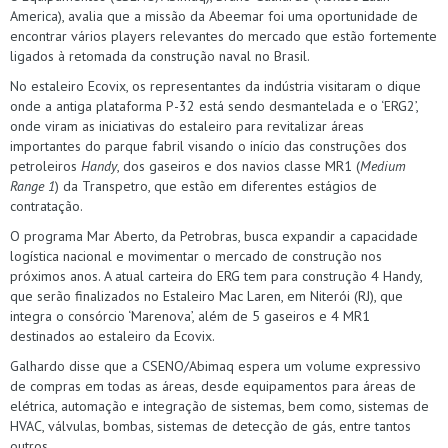
America), avalia que a missão da Abeemar foi uma oportunidade de
encontrar vários players relevantes do mercado que estão fortemente
ligados à retomada da construção naval no Brasil.
No estaleiro Ecovix, os representantes da indústria visitaram o dique
onde a antiga plataforma P-32 está sendo desmantelada e o ‘ERG2’,
onde viram as iniciativas do estaleiro para revitalizar áreas
importantes do parque fabril visando o início das construções dos
petroleiros
Handy
, dos gaseiros e dos navios classe MR1 (
Medium
Range 1
) da Transpetro, que estão em diferentes estágios de
contratação.
O programa Mar Aberto, da Petrobras, busca expandir a capacidade
logística nacional e movimentar o mercado de construção nos
próximos anos. A atual carteira do ERG tem para construção 4 Handy,
que serão finalizados no Estaleiro Mac Laren, em Niterói (RJ), que
integra o consórcio ‘Marenova’, além de 5 gaseiros e 4 MR1
destinados ao estaleiro da Ecovix.
Galhardo disse que a CSENO/Abimaq espera um volume expressivo
de compras em todas as áreas, desde equipamentos para áreas de
elétrica, automação e integração de sistemas, bem como, sistemas de
HVAC, válvulas, bombas, sistemas de detecção de gás, entre tantos
outros.