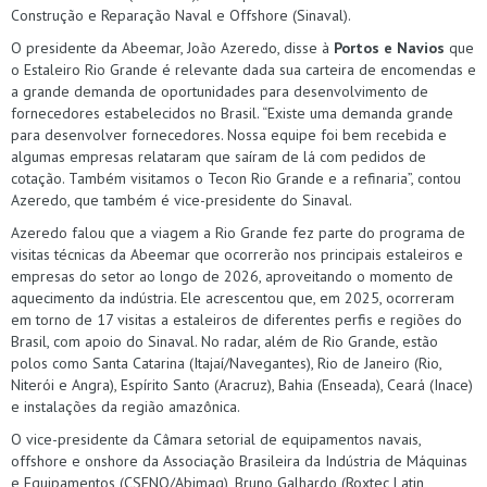
Construção e Reparação Naval e Offshore (Sinaval).
O presidente da Abeemar, João Azeredo, disse à
Portos e Navios
que
o Estaleiro Rio Grande é relevante dada sua carteira de encomendas e
a grande demanda de oportunidades para desenvolvimento de
fornecedores estabelecidos no Brasil. “Existe uma demanda grande
para desenvolver fornecedores. Nossa equipe foi bem recebida e
algumas empresas relataram que saíram de lá com pedidos de
cotação. Também visitamos o Tecon Rio Grande e a refinaria”, contou
Azeredo, que também é vice-presidente do Sinaval.
Azeredo falou que a viagem a Rio Grande fez parte do programa de
visitas técnicas da Abeemar que ocorrerão nos principais estaleiros e
empresas do setor ao longo de 2026, aproveitando o momento de
aquecimento da indústria. Ele acrescentou que, em 2025, ocorreram
em torno de 17 visitas a estaleiros de diferentes perfis e regiões do
Brasil, com apoio do Sinaval. No radar, além de Rio Grande, estão
polos como Santa Catarina (Itajaí/Navegantes), Rio de Janeiro (Rio,
Niterói e Angra), Espírito Santo (Aracruz), Bahia (Enseada), Ceará (Inace)
e instalações da região amazônica.
O vice-presidente da Câmara setorial de equipamentos navais,
offshore e onshore da Associação Brasileira da Indústria de Máquinas
e Equipamentos (CSENO/Abimaq), Bruno Galhardo (Roxtec Latin