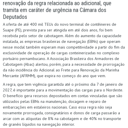
renovação da regra relacionada ao adicional, que
tramita em caráter de urgência na Câmara dos
Deputados
A oferta de até 400 mil TEUs do novo terminal de contêineres de
Suape (PE), prevista para ser atingida em até dois anos, foi bem
recebida pelo setor de cabotagem. Além do aumento da capacidade
instalada, as empresas brasileiras de navegação (EBNs) que operam
nesse modal também esperam mais competitividade a partir do fim da
exclusividade de operação de cargas conteinerizadas no complexo
portuário pernambucano. A Associação Brasileira dos Armadores de
Cabotagem (Abac) alertou, porém, para a necessidade de prorrogação
da não incidência do Adicional ao Frete para Renovação da Marinha
Mercante (AFRMM), que expira no começo do ano que vem.
A regra, que tem vigência garantida até o próximo dia 7 de janeiro de
2027, é importante para a movimentação das cargas para o Nordeste.
O benefício gera recursos depositados em contas vinculadas que são
utilizados pelas EBNs na manutenção, docagem e reparo de
embarcações em estaleiros nacionais. Caso essa regra não seja
novamente prorrogada, consignatários e donos de carga passarão a
arcar com as alíquotas de 8% na cabotagem e de 40% no transporte
de granéis líquidos na navegação interior.