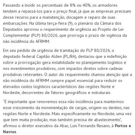
Passando a incidir os percentuais de 8% ou 40%, os armadores
tendem a repassá-los para o preço final, já que as empresas precisam
desse recurso para a manutenção, docagem e reparo de suas
embarcações. Na última terça-feira (9), o plenário da Câmara dos
Deputados aprovou o requerimento de urgência ao Projeto de Lei
Complementar (PLP) 80/2026, que prorroga o prazo de vigência da
não incidência do AFRMM.
Em seu pedido de urgência de tramitação do PLP 80/2026, o
deputado federal Capitão Alden (PL/BA), destacou que a indefinição
sobre a prorrogação gera instabilidade no planejamento logístico e
nos investimentos produtivos, com impactos diretos sobre cadeias
produtivas relevantes. O autor do requerimento chamou atenção que a
não incidência do AFRMM cumpre papel essencial para reduzir os
elevados custos logísticos característicos das regiões Norte e
Nordeste, decorrentes de fatores geográficos e estruturais.
“É importante que renovemos essa não incidência para mantermos
esse crescimento da movimentação de cargas, origem ou destino, nas
regiões Norte e Nordeste. Mais especificamente no Nordeste, uma vez
que tem muita produção, mas também precisa de abastecimento”,
afirmou o diretor executivo da Abac, Luis Fernando Resano, à
Portos e
Navios
.