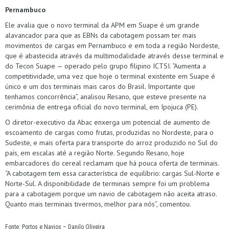
Pernambuco
Ele avalia que o novo terminal da APM em Suape é um grande
alavancador para que as EBNs da cabotagem possam ter mais
movimentos de cargas em Pernambuco e em toda a região Nordeste,
que é abastecida através da multimodalidade através desse terminal e
do Tecon Suape — operado pelo grupo filipino ICTSI. “Aumenta a
competitividade, uma vez que hoje o terminal existente em Suape é
único e um dos terminais mais caros do Brasil. Importante que
tenhamos concorrência”, analisou Resano, que esteve presente na
cerimônia de entrega oficial do novo terminal, em Ipojuca (PE).
O diretor-executivo da Abac enxerga um potencial de aumento de
escoamento de cargas como frutas, produzidas no Nordeste, para o
Sudeste, e mais oferta para transporte do arroz produzido no Sul do
país, em escalas até a região Norte. Segundo Resano, hoje
embarcadores do cereal reclamam que há pouca oferta de terminais.
“A cabotagem tem essa característica de equilíbrio: cargas Sul-Norte e
Norte-Sul. A disponibilidade de terminais sempre foi um problema
para a cabotagem porque um navio de cabotagem não aceita atraso.
Quanto mais terminais tivermos, melhor para nós”, comentou.
Fonte: Portos e Navios – Danilo Oliveira