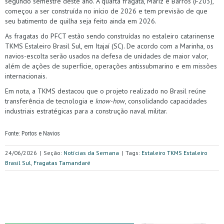
segundo semestre deste ano. A quarta fragata, Mariz e Barros (F203),
começou a ser construída no início de 2026 e tem previsão de que
seu batimento de quilha seja feito ainda em 2026.
As fragatas do PFCT estão sendo construídas no estaleiro catarinense
TKMS Estaleiro Brasil Sul, em Itajaí (SC). De acordo com a Marinha, os
navios-escolta serão usados na defesa de unidades de maior valor,
além de ações de superfície, operações antissubmarino e em missões
internacionais.
Em nota, a TKMS destacou que o projeto realizado no Brasil reúne
transferência de tecnologia e
know-how
, consolidando capacidades
industriais estratégicas para a construção naval militar.
Fonte: Portos e Navios
24/06/2026
|
Seção:
Notícias da Semana
|
Tags:
Estaleiro TKMS Estaleiro
Brasil Sul
,
Fragatas Tamandaré