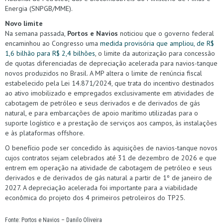
Energia (SNPGB/MME).
Novo limite
Na semana passada,
Portos e Navios
noticiou que o governo federal
encaminhou ao Congresso uma
medida provisória que ampliou, de R$
1,6 bilhão para R$ 2,4 bilhões
, o limite da autorização para concessão
de quotas diferenciadas de depreciação acelerada para navios-tanque
novos produzidos no Brasil. A MP altera o limite de renúncia fiscal
estabelecido pela Lei 14.871/2024, que trata do incentivo destinados
ao ativo imobilizado e empregados exclusivamente em atividades de
cabotagem de petróleo e seus derivados e de derivados de gás
natural, e para embarcações de apoio marítimo utilizadas para o
suporte logístico e a prestação de serviços aos campos, às instalações
e às plataformas offshore.
O benefício pode ser concedido às aquisições de navios-tanque novos
cujos contratos sejam celebrados até 31 de dezembro de 2026 e que
entrem em operação na atividade de cabotagem de petróleo e seus
derivados e de derivados de gás natural a partir de 1º de janeiro de
2027. A depreciação acelerada foi importante para a viabilidade
econômica do projeto dos 4 primeiros petroleiros do TP25.
Fonte: Portos e Navios – Danilo Oliveira