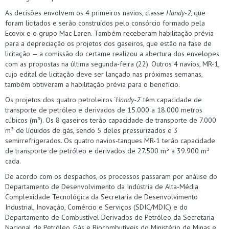
As decisões envolvem os 4 primeiros navios, classe
Handy-2
, que
foram licitados e serão construídos pelo consórcio formado pela
Ecovix e o grupo Mac Laren. Também receberam habilitação prévia
para a depreciação os projetos dos gaseiros, que estão na fase de
licitação — a comissão do certame realizou a abertura dos envelopes
com as propostas na última segunda-feira (22). Outros 4 navios, MR-1,
cujo edital de licitação deve ser lançado nas próximas semanas,
também obtiveram a habilitação prévia para o benefício.
Os projetos dos quatro petroleiros ‘
Handy-2
‘ têm capacidade de
transporte de petróleo e derivados de 15.000 a 18.000 metros
cúbicos (m³). Os 8 gaseiros terão capacidade de transporte de 7.000
m³ de líquidos de gás, sendo 5 deles pressurizados e 3
semirrefrigerados. Os quatro navios-tanques MR-1 terão capacidade
de transporte de petróleo e derivados de 27.500 m³ a 39.900 m³
cada.
De acordo com os despachos, os processos passaram por análise do
Departamento de Desenvolvimento da Indústria de Alta-Média
Complexidade Tecnológica da Secretaria de Desenvolvimento
Industrial, Inovação, Comércio e Serviços (SDIC/MDIC) e do
Departamento de Combustível Derivados de Petróleo da Secretaria
Nacional de Petróleo, Gás e Biocombutíveis do Ministério de Minas e