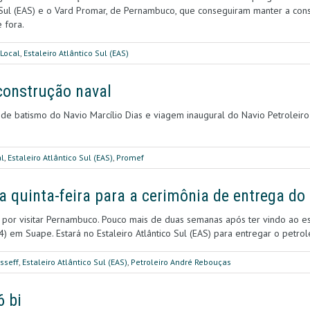
o Sul (EAS) e o Vard Promar, de Pernambuco, que conseguiram manter a cons
 fora.
Local
,
Estaleiro Atlântico Sul (EAS)
construção naval
 de batismo do Navio Marcílio Dias e viagem inaugural do Navio Petroleiro
l
,
Estaleiro Atlântico Sul (EAS)
,
Promef
a quinta-feira para a cerimônia de entrega do
por visitar Pernambuco. Pouco mais de duas semanas após ter vindo ao es
14) em Suape. Estará no Estaleiro Atlântico Sul (EAS) para entregar o petr
sseff
,
Estaleiro Atlântico Sul (EAS)
,
Petroleiro André Rebouças
6 bi