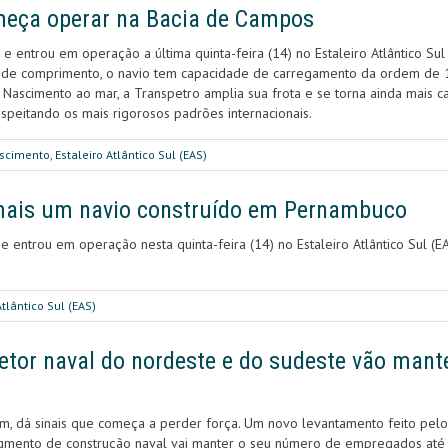
eça operar na Bacia de Campos
 e entrou em operação a última quinta-feira (14) no Estaleiro Atlântico 
de comprimento, o navio tem capacidade de carregamento da ordem de 1 
 Nascimento ao mar, a Transpetro amplia sua frota e se torna ainda mais c
speitando os mais rigorosos padrões internacionais.
ascimento
,
Estaleiro Atlântico Sul (EAS)
mais um navio construído em Pernambuco
e entrou em operação nesta quinta-feira (14) no Estaleiro Atlântico Sul 
Atlântico Sul (EAS)
tor naval do nordeste e do sudeste vão mant
fim, dá sinais que começa a perder força. Um novo levantamento feito pelo
egmento de construção naval vai manter o seu número de empregados até 