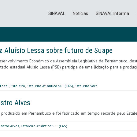
SINAVAL
Notícias
SINAVAL Informa
iz Aluísio Lessa sobre futuro de Suape
Desenvolvimento Econômico da Assembleia Legislativa de Pernambuco, dest
putado estadual Aluísio Lessa (PSB) participa de uma licitação para a produ
Local
,
Estaleiro
,
Estaleiro Atlântico Sul (EAS)
,
Estaleiro Vard
stro Alves
e produzido em Pernambuco e foi fabricado em tempo recorde pelo Estalei
Castro Alves
,
Estaleiro Atlântico Sul (EAS)