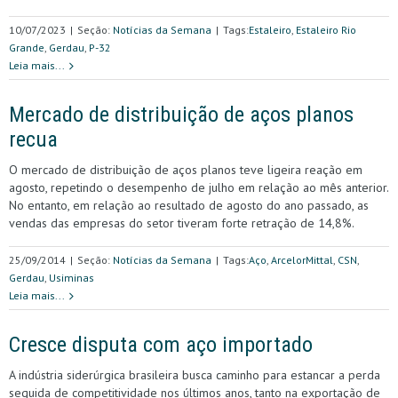
10/07/2023
|
Seção:
Notícias da Semana
|
Tags:
Estaleiro
,
Estaleiro Rio
Grande
,
Gerdau
,
P-32
Leia mais...
Mercado de distribuição de aços planos
recua
O mercado de distribuição de aços planos teve ligeira reação em
agosto, repetindo o desempenho de julho em relação ao mês anterior.
No entanto, em relação ao resultado de agosto do ano passado, as
vendas das empresas do setor tiveram forte retração de 14,8%.
25/09/2014
|
Seção:
Notícias da Semana
|
Tags:
Aço
,
ArcelorMittal
,
CSN
,
Gerdau
,
Usiminas
Leia mais...
Cresce disputa com aço importado
A indústria siderúrgica brasileira busca caminho para estancar a perda
seguida de competitividade nos últimos anos, tanto na exportação de