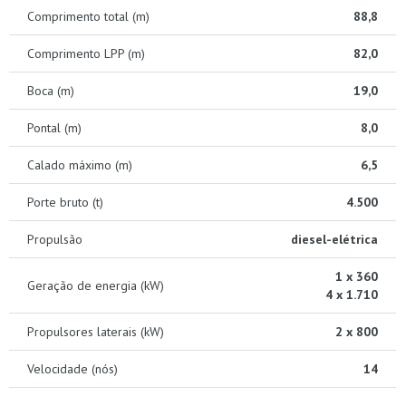
Comprimento total (m)
88,8
Comprimento LPP (m)
82,0
Boca (m)
19,0
Pontal (m)
8,0
Calado máximo (m)
6,5
Porte bruto (t)
4.500
Propulsão
diesel-elétrica
1 x 360
Geração de energia (kW)
4 x 1.710
Propulsores laterais (kW)
2 x 800
Velocidade (nós)
14