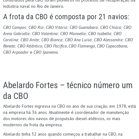
indústria naval no Rio de Janeiro.
A frota da CBO é composta por 21 navios:
CBO Campos
;
CBO Rio
;
CBO Vitória
;
CBO Guanabara
;
CBO Chiara
;
CBO
Anna Gabriella
;
CBO Valentina
;
CBO Manoella
;
CBO Isabella
;
CBO
Carolina
;
CBO Anita
;
CBO Bianca
;
CBO Ana Luisa
;
CBO Alessandra
;
CBO
Renata
;
CBO Atlântico
,
CBO Pacífico
,
CBO Flamengo
,
CBO Copacabana
,
CBO Arpoador
e
CBO Ipanema
.
Abelardo Fortes – técnico número um
da CBO
Abelardo Fortes ingressa na CBO no ano de sua criação, em 1978, está
na empresa há 36 anos. Atualmente é coordenador de manutenção
dos motores dos navios de propulsão diesel-elétricos, os mais
modernos da frota da empresa.
Abelardo tinha 32 anos quando começou a trabalhar na CBO, na