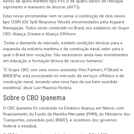
navios de apoio marítimo tipo PSV, e de quatro navios de reboque,
suprimento e manuseio de âncoras (AHTS).
Estas novas encomendas vem se somar à construção de dois navios
tipo OSRV (Oil Spill Response Vessel) encomendados pela Asgaard
Navegação. Todos serão construído no Brasil, nos estaleiros do Grupo
CBO: Aliança, Oceana e Aliança Offshore.
“Existe a demanda do mercado, existem condições técnicas para a
expansão da indústria marítima e de construção naval, setor para o
qual o Brasil tem vocações. São necessários ainda mais investimentos
em educação e formação técnica de recursos humanos”.
“O Grupo CBO, com seus novos acionistas Vinci Partners, P2Brasil e
BNDESPar, está posicionado no mercado de serviços offshore e de
construção naval, iniciando uma nova fase da sua bem sucedida
existência”, disse Luiz Maurício Portela.
Sobre o CBO Ipanema
O CBO Ipanema foi construído no Estaleiro Aliança, em Niterói, com
financiamento do Fundo da Marinha Mercante (FMM), do Ministério dos
Transportes, concedido pelo BNDES, e incentivos dos governos
federal e estadual.