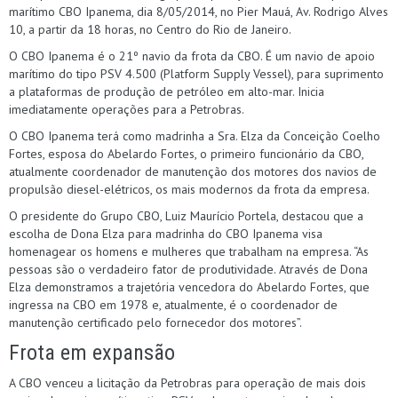
marítimo CBO Ipanema, dia 8/05/2014, no Pier Mauá, Av. Rodrigo Alves
10, a partir da 18 horas, no Centro do Rio de Janeiro.
O CBO Ipanema é o 21º navio da frota da CBO. É um navio de apoio
marítimo do tipo PSV 4.500 (Platform Supply Vessel), para suprimento
a plataformas de produção de petróleo em alto-mar. Inicia
imediatamente operações para a Petrobras.
O CBO Ipanema terá como madrinha a Sra. Elza da Conceição Coelho
Fortes, esposa do Abelardo Fortes, o primeiro funcionário da CBO,
atualmente coordenador de manutenção dos motores dos navios de
propulsão diesel-elétricos, os mais modernos da frota da empresa.
O presidente do Grupo CBO, Luiz Maurício Portela, destacou que a
escolha de Dona Elza para madrinha do CBO Ipanema visa
homenagear os homens e mulheres que trabalham na empresa. “As
pessoas são o verdadeiro fator de produtividade. Através de Dona
Elza demonstramos a trajetória vencedora do Abelardo Fortes, que
ingressa na CBO em 1978 e, atualmente, é o coordenador de
manutenção certificado pelo fornecedor dos motores”.
Frota em expansão
A CBO venceu a licitação da Petrobras para operação de mais dois