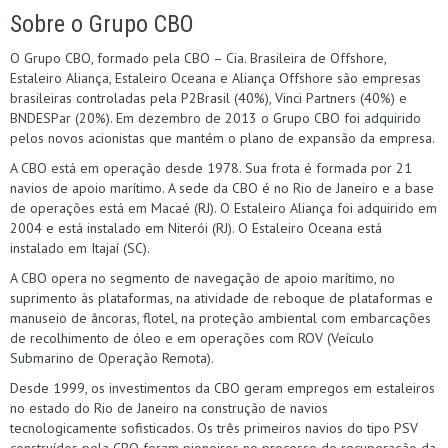
Sobre o Grupo CBO
O Grupo CBO, formado pela CBO – Cia. Brasileira de Offshore,
Estaleiro Aliança, Estaleiro Oceana e Aliança Offshore são empresas
brasileiras controladas pela P2Brasil (40%), Vinci Partners (40%) e
BNDESPar (20%). Em dezembro de 2013 o Grupo CBO foi adquirido
pelos novos acionistas que mantém o plano de expansão da empresa.
A CBO está em operação desde 1978. Sua frota é formada por 21
navios de apoio marítimo. A sede da CBO é no Rio de Janeiro e a base
de operações está em Macaé (RJ). O Estaleiro Aliança foi adquirido em
2004 e está instalado em Niterói (RJ). O Estaleiro Oceana está
instalado em Itajaí (SC).
A CBO opera no segmento de navegação de apoio marítimo, no
suprimento às plataformas, na atividade de reboque de plataformas e
manuseio de âncoras, flotel, na proteção ambiental com embarcações
de recolhimento de óleo e em operações com ROV (Veículo
Submarino de Operação Remota).
Desde 1999, os investimentos da CBO geram empregos em estaleiros
no estado do Rio de Janeiro na construção de navios
tecnologicamente sofisticados. Os três primeiros navios do tipo PSV
construídos pela CBO foram pioneiros no processo de recuperação da