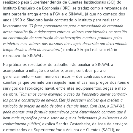
realizado pela Superintendência de Clientes Institucionais (SCI) do
Instituto Brasileiro de Economia (IBRE), se traduz como a retomada de
uma parceria antiga entre a FGV e o SINAVAL, já que no começo dos
anos 1990 o Sindicato havia contratado o Instituto para realizar o
levantamento.
“O fator preponderante para a necessidade de retomada
desse trabalho foi a defasagem entre os valores considerados na ocasião
da contratação da construção de embarcações e outros produtos pelos
estaleiros e os valores dos mesmos itens após decorrido um determinado
tempo desde a data da assinatura”,
explica Sérgio Leal, secretário-
executivo do SINAVAL.
Na prática, os resultados do trabalho irão auxiliar o SINAVAL a
acompanhar a inflação do setor e, assim, contribuir para o
gerenciamento — com menores riscos — dos contratos de seus
clientes, já que permite um reajuste mais eficaz nos preços dos itens e
serviços de fabricação naval, entre eles equipamentos, peças e mão
de obra.
“Tomemos como exemplo o caso da Transpetro querer contratá-
los para a construção de navios. Eles já possuem índices que medem a
variação de preços de mão de obra e demais itens. Com isso, o SINAVAL
pode montar uma fórmula paramétrica para determinado contrato que é
bem mais especifica para o setor do que os indicadores já existentes e de
conhecimento público”,
explica Sandra Castanheira, da área de serviços
customizados da Superintendência Adjunta de Clientes (SACLI), no