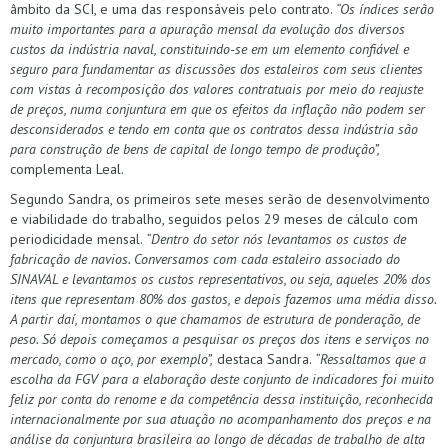
âmbito da SCI, e uma das responsáveis pelo contrato.
“Os índices serão
muito importantes para a apuração mensal da evolução dos diversos
custos da indústria naval, constituindo-se em um elemento confiável e
seguro para fundamentar as discussões dos estaleiros com seus clientes
com vistas à recomposição dos valores contratuais por meio do reajuste
de preços, numa conjuntura em que os efeitos da inflação não podem ser
desconsiderados e tendo em conta que os contratos dessa indústria são
para construção de bens de capital de longo tempo de produção”,
complementa Leal.
Segundo Sandra, os primeiros sete meses serão de desenvolvimento
e viabilidade do trabalho, seguidos pelos 29 meses de cálculo com
periodicidade mensal.
“Dentro do setor nós levantamos os custos de
fabricação de navios. Conversamos com cada estaleiro associado do
SINAVAL e levantamos os custos representativos, ou seja, aqueles 20% dos
itens que representam 80% dos gastos, e depois fazemos uma média disso.
A partir daí, montamos o que chamamos de estrutura de ponderação, de
peso. Só depois começamos a pesquisar os preços dos itens e serviços no
mercado, como o aço, por exemplo”,
destaca Sandra.
“Ressaltamos que a
escolha da FGV para a elaboração deste conjunto de indicadores foi muito
feliz por conta do renome e da competência dessa instituição, reconhecida
internacionalmente por sua atuação no acompanhamento dos preços e na
análise da conjuntura brasileira ao longo de décadas de trabalho de alta