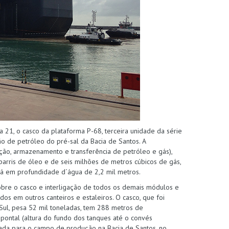
a 21, o casco da plataforma P-68, terceira unidade da série
 de petróleo do pré-sal da Bacia de Santos. A
ção, armazenamento e transferência de petróleo e gás),
arris de óleo e de seis milhões de metros cúbicos de gás,
rá em profundidade d´água de 2,2 mil metros.
bre o casco e interligação de todos os demais módulos e
os em outros canteiros e estaleiros. O casco, que foi
 Sul, pesa 52 mil toneladas, tem 288 metros de
pontal (altura do fundo dos tanques até o convés
rtada para o campo de produção na Bacia de Santos, no