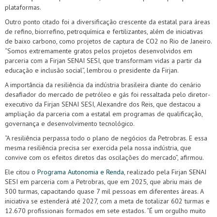
plataformas.
Outro ponto citado foi a diversificação crescente da estatal para áreas
de refino, biorrefino, petroquímica e fertilizantes, além de iniciativas
de baixo carbono, como projetos de captura de CO2 no Rio de Janeiro.
“Somos extremamente gratos pelos projetos desenvolvidos em
parceria com a Firjan SENAI SESI, que transformam vidas a partir da
educação e inclusão social”, lembrou o presidente da Firjan.
A importância da resiliência da indústria brasileira diante do cenário
desafiador do mercado de petróleo e gás foi ressaltada pelo diretor-
executivo da Firjan SENAI SESI, Alexandre dos Reis, que destacou a
ampliação da parceria com a estatal em programas de qualificação,
governança e desenvolvimento tecnológico.
“A resiliência perpassa todo o plano de negócios da Petrobras. E essa
mesma resiliência precisa ser exercida pela nossa indústria, que
convive com os efeitos diretos das oscilações do mercado”, afirmou.
Ele citou o
Programa Autonomia e Renda
, realizado pela Firjan SENAI
SESI em parceria com a Petrobras, que em 2025, que abriu mais de
300 turmas, capacitando quase 7 mil pessoas em diferentes áreas. A
iniciativa se estenderá até 2027, com a meta de totalizar 602 turmas e
12.670 profissionais formados em sete estados. “É um orgulho muito