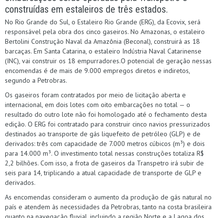
construídas em estaleiros de três estados.
No Rio Grande do Sul, o Estaleiro Rio Grande (ERG), da Ecovix, será
responsável pela obra dos cinco gaseiros. No Amazonas, o estaleiro
Bertolini Construção Naval da Amazônia (Beconal), construirá as 18
barcaças. Em Santa Catarina, o estaleiro Indústria Naval Catarinense
(INC), vai construir os 18 empurradores.O potencial de geração nessas
encomendas é de mais de 9.000 empregos diretos e indiretos,
segundo a Petrobras.
Os gaseiros foram contratados por meio de licitação aberta e
internacional, em dois lotes com oito embarcações no total — o
resultado do outro lote não foi homologado até o fechamento desta
edição. O ERG foi contratado para construir cinco navios pressurizados
destinados ao transporte de gás liquefeito de petróleo (GLP) e de
derivados: três com capacidade de 7.000 metros cúbicos (m³) e dois
para 14.000 m³. O investimento total nessas construções totaliza R$
2,2 bilhões. Com isso, a frota de gaseiros da Transpetro irá subir de
seis para 14, triplicando a atual capacidade de transporte de GLP e
derivados.
As encomendas consideram o aumento da produção de gás natural no
país e atendem às necessidades da Petrobras, tanto na costa brasileira
quanto na navegação fluvial, incluindo a região Norte e a Lagoa dos