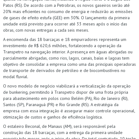
Patos (RS). De acordo com a Petrobras, os novos gaseiros serão até
20% mais eficientes no consumo de energia e reduzirão as emissões
de gases de efeito estufa (GEE) em 30%. O lançamento da primeira
unidade está previsto para ocorrer até 33 meses após o início das
obras, com novas entregas a cada seis meses.
A encomenda das 18 barcaças e 18 empurradores representa um
investimento de R$ 620,6 milhões, fortalecendo a operação da
Transpetro na navegação interior. A presença em águas abrigadas ou
parcialmente abrigadas, como rios, lagos, canais, baías e lagoas tem
objetivo de consolidar a empresa como uma das principais operadoras
de transporte de derivados de petróleo e de biocombustíveis no
modal fluvial.
O novo modelo de negócio viabilizará a verticalização da operação
de bunkering, permitindo à Transpetro dispor de uma frota própria
para abastecimento em polos como Belém (PA), Rio de Janeiro (RJ),
Santos (SP), Paranaguá (PR) e Rio Grande (RS). A estratégia da
empresa com essa integração é assegurar maior controle operacional,
otimização de custos e ganhos de eficiência logística.
O estaleiro Beconal, de Manaus (AM), será responsável pela
construção das 18 barcaças, com a entrega da primeira unidade
prevista três meses após o início da obra. Do total contratado, 10 terão