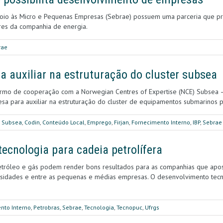
Apoio às Micro e Pequenas Empresas (Sebrae) possuem uma parceria que p
es da companhia de energia.
rae
ra auxiliar na estruturação do cluster subsea
ermo de cooperação com a Norwegian Centres of Expertise (NCE) Subsea –
uesa para auxiliar na estruturação do cluster de equipamentos submarino
e Subsea
,
Codin
,
Conteúdo Local
,
Emprego
,
Firjan
,
Fornecimento Interno
,
IBP
,
Sebrae
cnologia para cadeia petrolífera
petróleo e gás podem render bons resultados para as companhias que apos
versidades e entre as pequenas e médias empresas. O desenvolvimento te
nto Interno
,
Petrobras
,
Sebrae
,
Tecnologia
,
Tecnopuc
,
Ufrgs