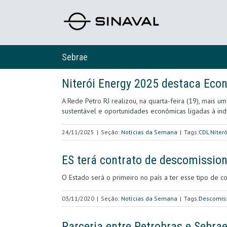
Sebrae
Niterói Energy 2025 destaca Econ
A Rede Petro RJ realizou, na quarta-feira (19), mais
sustentável e oportunidades econômicas ligadas à ind
24/11/2025
|
Seção:
Notícias da Semana
|
Tags:
CDL Níteró
ES terá contrato de descomissio
O Estado será o primeiro no país a ter esse tipo de c
03/11/2020
|
Seção:
Notícias da Semana
|
Tags:
Descomis
Parceria entre Petrobras e Sebra