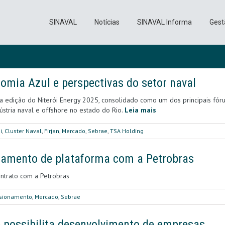
SINAVAL
Notícias
SINAVAL Informa
Gest
omia Azul e perspectivas do setor naval
 uma edição do Niterói Energy 2025, consolidado como um dos principais f
ústria naval e offshore no estado do Rio.
Leia mais
i
,
Cluster Naval
,
Firjan
,
Mercado
,
Sebrae
,
TSA Holding
namento de plataforma com a Petrobras
ontrato com a Petrobras
sionamento
,
Mercado
,
Sebrae
e possibilita desenvolvimento de empresas