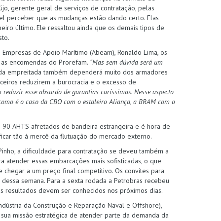
jo, gerente geral de serviços de contratação, pelas
el perceber que as mudanças estão dando certo. Elas
iro último. Ele ressaltou ainda que os demais tipos de
sto.
as Empresas de Apoio Marítimo (Abeam), Ronaldo Lima, os
as as encomendas do Prorefam.
“Mas sem dúvida será um
 da empreitada também dependerá muito dos armadores
ceiros reduzirem a burocracia e o excesso de
 reduzir esse absurdo de garantias caríssimas. Nesse aspecto
 como é o caso da CBO com o estaleiro Aliança, a BRAM com o
 90 AHTS afretados de bandeira estrangeira e é hora de
 ficar tão à mercê da flutuação do mercado externo.
 Pinho, a dificuldade para contratação se deveu também a
a atender essas embarcações mais sofisticadas, o que
e chegar a um preço final competitivo. Os convites para
al dessa semana. Para a sexta rodada a Petrobras recebeu
s resultados devem ser conhecidos nos próximos dias.
Indústria da Construção e Reparação Naval e Offshore),
e sua missão estratégica de atender parte da demanda da