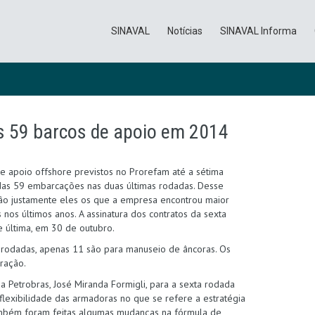
SINAVAL
Notícias
SINAVAL Informa
s 59 barcos de apoio em 2014
e apoio offshore previstos no Prorefam até a sétima
das 59 embarcações nas duas últimas rodadas. Desse
ão justamente eles os que a empresa encontrou maior
nos últimos anos. A assinatura dos contratos da sexta
e última, em 30 de outubro.
s rodadas, apenas 11 são para manuseio de âncoras. Os
ração.
 Petrobras, José Miranda Formigli, para a sexta rodada
exibilidade das armadoras no que se refere a estratégia
Também foram feitas algumas mudanças na fórmula de