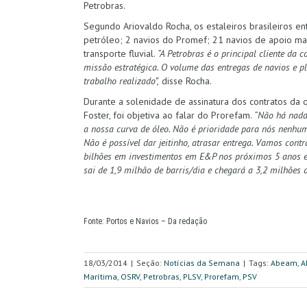
Petrobras.
Segundo Ariovaldo Rocha, os estaleiros brasileiros 
petróleo; 2 navios do Promef; 21 navios de apoio ma
transporte fluvial.
“A Petrobras é o principal cliente da 
missão estratégica. O volume das entregas de navios e 
trabalho realizado”,
disse Rocha.
Durante a solenidade de assinatura dos contratos da q
Foster, foi objetiva ao falar do Prorefam.
“Não há nada,
a nossa curva de óleo. Não é prioridade para nós nenhu
Não é possível dar jeitinho, atrasar entrega. Vamos cont
bilhões em investimentos em E&P nos próximos 5 anos e 
sai de 1,9 milhão de barris/dia e chegará a 3,2 milhões d
Fonte: Portos e Navios – Da redação
18/03/2014
|
Seção:
Notícias da Semana
|
Tags:
Abeam
,
A
Marítima
,
OSRV
,
Petrobras
,
PLSV
,
Prorefam
,
PSV