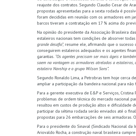
reajuste dos contratos. Segundo Claudio Cesar de Araú
propostas apresentadas para a sexta rodada é possív
foram decididas em reunião com os armadores em jane
barcos tiveram a contratação em 17 % acima do previ
Na opinião do presidente da Associação Brasileira d
estaleiros nacionais tem condições de absorver tod
grande desafio”,
resume ele, afirmando que o sucesso
conseguirem estaleiros adequados e os agentes finan
garantias.
“Os agentes precisam ser mais ágeis e também
saem na vantagem os armadores atrelados a estaleiros,
estaleiro Navship e o grupo Wilson Sons”.
Segundo Ronaldo Lima, a Petrobras tem hoje cerca de
ampliar a participação da bandeira nacional para não
Para a gerente executiva de E&P e Serviços, Cristina
problemas de ordem técnica do mercado nacional par
resultou em custos de produção altos e dificuldade d
participar da sétima rodada serão enviados até o fin
propostas para 26 embarcações de seis armadoras. O
Para o presidente do Sinaval (Sindicado Nacional da 
Ariovaldo Rocha, a construção naval brasileira cumpr