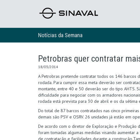
Notícias da Semana
Petrobras quer contratar mai
18/03/2014
A Petrobras pretende contratar todos os 146 barcos d
rodada. Para cumprir essa meta deverão ser contrata
montante, entre 40 e 50 deverão ser do tipo AHTS. S
dificuldade para negociar com os armadores nacionais 
rodada está prevista para 30 de abril e os da sétima 
Do total de 87 barcos contratados nas cinco primeira
demais são PSV e OSRV. 26 unidades já estão em ope
De acordo com o diretor de Exploração e Produção da
foram tomadas algumas medidas visando aumentar a fl
de contratação e facilidades durante a construção.