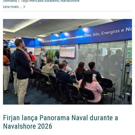
Semana
|
Tags:
Mercado Estaleiro
,
Navalshore
Leia mais...
Firjan lança Panorama Naval durante a
Navalshore 2026